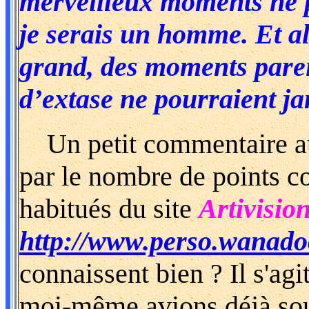
merveilleux moments ne po
je serais un homme. Et a
grand, des moments parei
d’extase ne pourraient ja
Un petit commentaire au 
par le nombre de points c
habitués du site
Artivisio
http://www.perso.wanadoo
connaissent bien ? Il s'agit
moi-même avions déjà soul