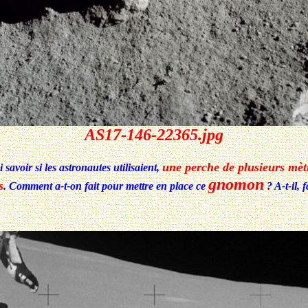
AS17-146-22365.jpg
une perche de plusieurs mèt
 savoir si les astronautes utilisaient,
gnomon
s
. Comment a-t-on fait pour mettre en place ce
? A-t-il, 