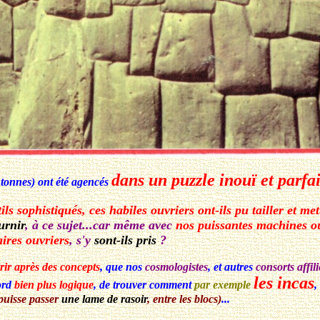
dans un puzzle inouï et parfai
s tonnes) ont été agencés
ils sophistiqués, ces habiles ouvriers ont-ils pu tailler et m
urnir
, à ce sujet...car même avec
nos puissantes machines ou
aires ouvriers
, s'y
sont-ils pris
?
rir après des concepts
, que nos
cosmologistes
, et autres
consorts affil
les incas
ord
bien plus logique
, de trouver comment
par exemple
,
 puisse passer
une lame de rasoir
, entre les blocs)
...