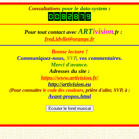
Consultations
pour le data-system
:
ART
ivision
Pour tout contact avec
.fr
:
fred.idylle@orange.fr
Bonne lecture !
Communiquez-nous,
SVP
, vos commentaires.
Merci d'avance.
Adresses du site :
https://www.artivision.fr/
http://artivision.eu
(Pour connaitre
le code des couleurs
, prière d'aller, SVP, à :
Avant-propos.html