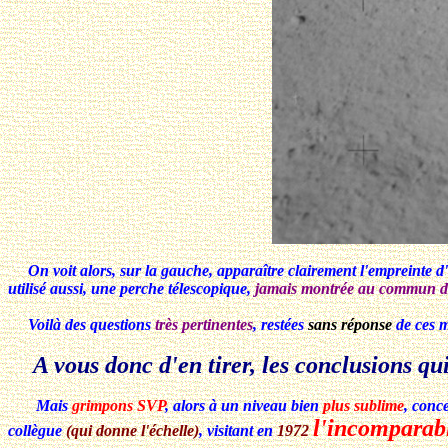
On voit alors, sur la gauche, apparaître clairement l'empreinte d'
utilisé aussi, une perche télescopique,
jamais montrée au commun de
Voilà des questions
très pertinentes
, restées
sans réponse
de ces m
A vous donc d'en tirer, les conclusions qui
Mais
grimpons SVP
, alors à un niveau bien
plus sublime
, conc
l'incomparab
collègue
(qui donne l'échelle)
, visitant en
1972