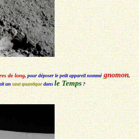
gnomon
res de long
, pour déposer le petit appareil nommé
,
le Temps
fait un
saut quantique
dans
?