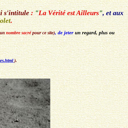
i s'intitule
:
"
La Vérité est Ailleurs
"
, et aux
olet
.
, de jeter
un regard, plus ou
t un
nombre sacré
pour ce site)
ies.html
).