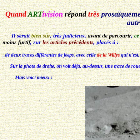
Quand
ART
ivision
répond
très
prosaïqueme
autr
Il serait
bien sûr
, très judicieux,
avant de parcourir
,
ce
moins furtif
, sur
les articles précédents
, placés à :
, de deux traces différentes de jeeps, avec celle
de la Willys
qui n'est,
Sur la photo de droite, on voit déjà, au-dessus, une trace de rou
Mais voici mieux :