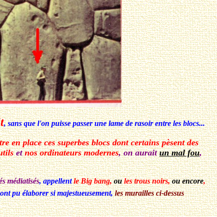
t
, sans que l'on puisse passer une lame de rasoir entre les blocs...
ettre en place ces superbes blocs dont certains pèsent des
tils
et
nos ordinateurs modernes
, on aurait
un mal fou
,
iés médiatisés
, appellent
le Big bang,
ou
les trous noirs,
ou encore
,
 ont pu élaborer si majestueusement,
les murailles ci-dessus