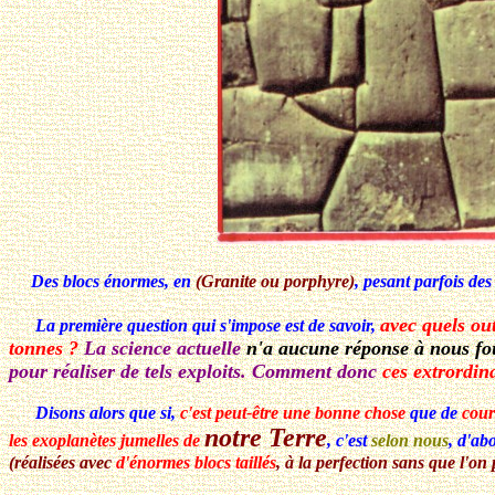
Des blocs énormes, en
(Granite ou porphyre)
, pesant parfois de
avec quels out
La première question qui s'impose est de savoir,
tonnes ?
La science actuelle
n'a aucune réponse à nous fo
pour réaliser de tels exploits. Comment donc
ces extrordin
Disons alors que si,
c'est peut-être une bonne chose
que de
cour
notre Terre
les exoplanètes jumelles de
, c'est
selon nous
, d'ab
(réalisées avec
d'énormes blocs taillés
, à la perfection sans que l'on