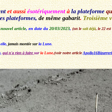
nt
et aussi
ésotériquement
à
la plateforme
qu
es plateformes,
de même gabarit
.
Troisième v
 nouvel article
, en date du
20/03/2023
,
(on le
sait déjà
, le 22 es
 elle,
jamais montée sur
la Lune.
e,
qui n'a rien à faire
sur
la Lune,
(voir notre article
Apollo16Bizarrer