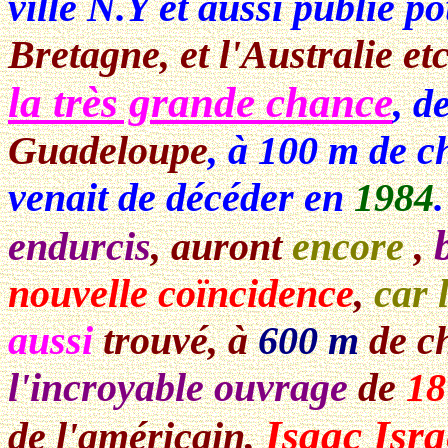
ville N.Y et aussi publié p
Bretagne, et l'Australie etc.
la très grande chance
, d
Guadeloupe
, à 100 m de c
venait de décéder en
1984
endurcis
, auront
encore
,
nouvelle coïncidence
,
car 
aussi
trouvé, à
600 m
de c
l'incroyable ouvrage
de
18
Isaac Isr
de l'américain,