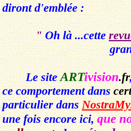
diront d'emblée :
"
Oh là ...cette
revu
gra
ART
ivision
Le site
.fr
ce comportement dans
cer
particulier dans
NostraMys
que no
une fois encore ici,