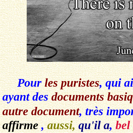
Pour
les puristes
, qui 
ayant des
documents basi
autre document
, très impo
affirme
,
aussi,
qu'il a
,
bel