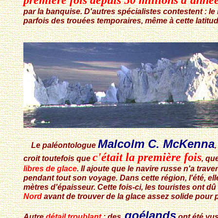
première fois depuis 50 millions d'anné
par la banquise. D'autres spécialistes contestent : 
parfois des trouées temporaires, même à cette latitu
Malcolm C. McKenna
Le paléontologue
,
c'était la première fois
croit toutefois que
, qu
libres de glace
. Il ajoute que le navire russe n'a trav
pendant tout son voyage. Dans cette région, l'été, el
mètres d'épaisseur. Cette fois-ci, les touristes ont dû
Nord
avant de trouver de la glace assez solide pour 
goélands
Autre
détail troublant
: des
ont été vus