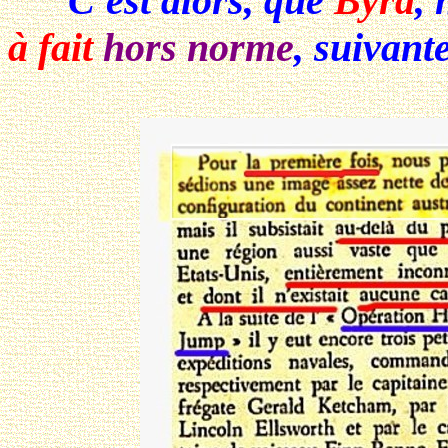
C'est alors, que
Byrd
, 
à fait
hors norme
, suivante