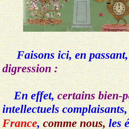
Faisons ici, en passant
digression :
En effet,
certains bien-
intellectuels complaisants,
France
,
comme nous,
les 