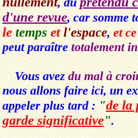
nullement
prétendu c
, du
d'une revue
, car somme t
le
temps
et
l'espace
,
et c
peut paraître
totalement in
Vous avez
du mal à croir
nous allons faire ici, un e
"
de la 
appeler plus tard :
garde significative
"
.