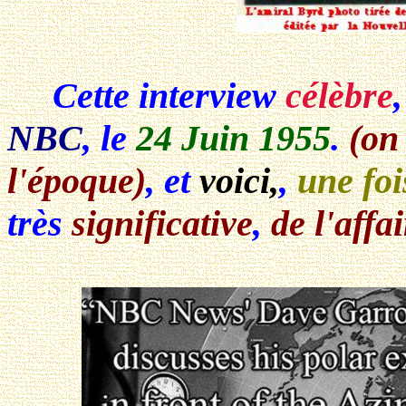
Cette interview
célèbre
NBC
, le
24 Juin 1955
.
(o
l'époque)
,
et
voici,
,
une foi
très
significative
,
de l'affa