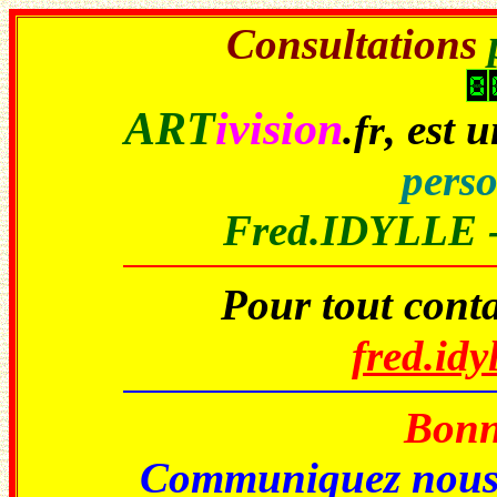
Consultations
ART
ivision
, est 
.fr
perso
Fred.IDYLLE 
Pour tout conta
fred.id
Bonne
Communiquez nou