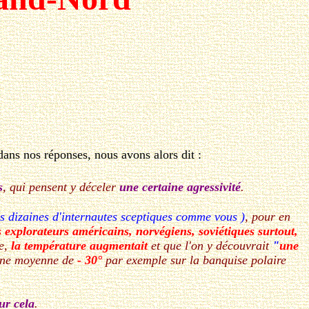
 dans nos réponses, nous avons alors dit :
s
, qui pensent y déceler
une certaine agressivité
.
es dizaines d'internautes sceptiques comme vous )
, pour en
 explorateurs américains, norvégiens, soviétiques surtout,
re,
la température augmentait
et que l'on y découvrait
"
une
 une moyenne de
- 30°
par exemple sur la banquise polaire
ur cela
.