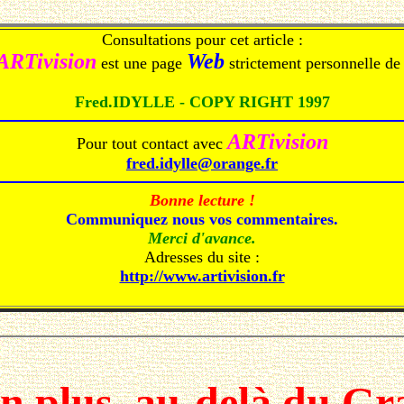
Consultations pour cet article :
ARTivision
Web
est une page
strictement personnelle de 
Fred.IDYLLE - COPY RIGHT 1997
ARTivision
Pour tout contact avec
fred.idylle@orange.fr
Bonne lecture !
Communiquez nous vos commentaires.
Merci d'avance.
Adresses du site :
http://www.artivision.fr
in plus, au-delà du G