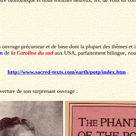
tre bibliothèque et nous sommes heureux, ici, de vous en con
vrage précurseur et de base dont la plupart des thèmes et il
on
de
la Caroline du sud
aux USA, parfaitement bilingue, nou
http://www.sacred-texts.com/earth/potp/index.htm
.
verture de son surprenant ouvrage :