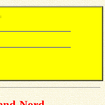
:
rand-Nord