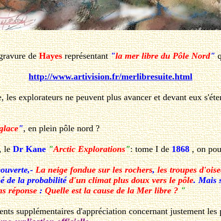
gravure de
Hayes
représentant
"
la mer libre du Pôle Nord
"
http://www.artivision.fr/merlibresuite.html
, les explorateurs ne peuvent plus avancer et devant eux s'ét
glace
"
, en plein pôle nord ?
, le
Dr Kane
"
Arctic Explorations
"
: tome I de
1868
, on pou
écouverte,-
La neige fondue sur les rochers
,
les troupes d'oi
pé de la probabilité
d'un climat plus doux vers le pôle
. Mais 
ans réponse
:
Quelle est la cause de la Mer libre ?
"
nts supplémentaires d'appréciation concernant justement les 