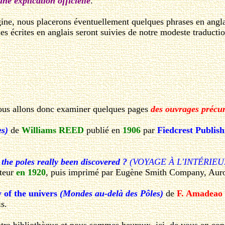
ne explication officielle
.
ine, nous placerons éventuellement quelques phrases en anglais
s écrites en anglais seront suivies de notre modeste traductio
ous allons donc examiner quelques pages
des ouvrages précu
es)
de
Williams REED
publié en
1906
par
Fiedcrest Publis
the poles really been discovered ?
(VOYAGE À L'INTÉRIEUR D
uteur
en 1920
, puis imprimé par Eugène Smith Company, Aurora
y of the univers
(Mondes au-delà des Pôles)
de
F. Amadeao 
s.