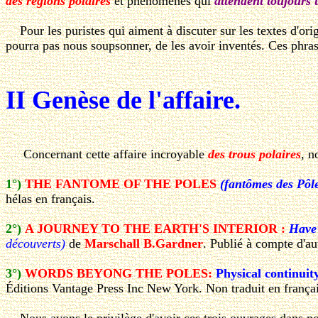
des régions polaires
et phénomènes qui
attendent toujours u
Pour les puristes qui aiment à discuter sur les textes d'orig
pourra pas nous soupsonner, de les avoir inventés. Ces phrase
II Genèse de l'affaire.
Concernant cette affaire incroyable
des trous polaires
, n
1°)
THE FANTOME OF THE POLES
(fantômes des Pôl
hélas en français.
2°)
A JOURNEY TO THE EARTH'S INTERIOR :
Have 
découverts)
de
Marschall B.Gardner
. Publié à compte d'a
3°)
WORDS BEYONG THE POLES:
Physical continuit
Éditions Vantage Press Inc New York. Non traduit en françai