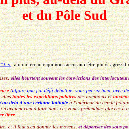
et du Pôle Sud
 "i"s
, à un internaute qui nous accusait d'être plutôt agressif
cises,
elles heurtent souvent les convictions des interlocuteur
reuse
(
affaire que j'ai déjà débattue, vous pensez bien, avec d
 elles
toutes les expéditions polaires
des nombreux et
anciens
'au delà d'une certaine latitude
à l'intérieur du cercle polai
i n'avaient rien à faire dans ces zones prétendues glacées à
er libre
.
re, et il faut s'en donner les moyens,
et dépenser des sous po