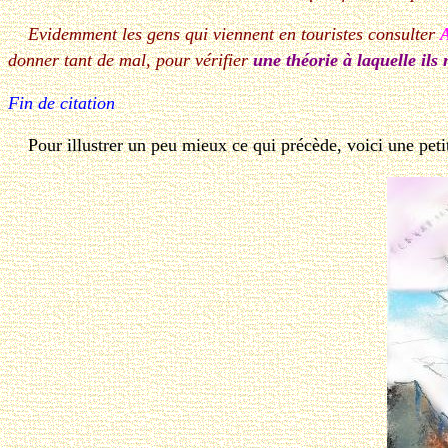
Evidemment les gens qui viennent en touristes consulter
donner tant de mal, pour vérifier
une théorie à laquelle ils 
Fin de citation
Pour illustrer un peu mieux ce qui précède, voici une peti