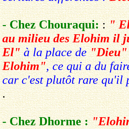
- Chez Chouraqui:
:
" E
au milieu des Elohim il j
El"
à la place de
"Dieu
Elohim"
, ce qui a du fai
car c'est plutôt rare qu'il
.
- Chez Dhorme :
"Elohim