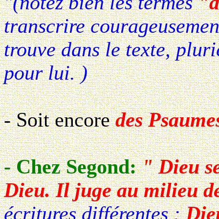
"(notez bien les termes
"d
transcrire courageusement,
trouve dans le texte, plur
pour lui. )
- Soit encore
des Psaume
- Chez Segond:
" Dieu se
Dieu. Il juge au milieu d
écritures différentes :
Die