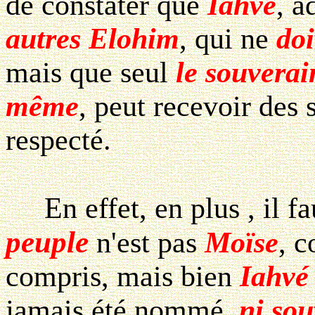
de constater que
Iahvé
, a
autres Elohim
, qui ne
doi
mais que seul
le souverai
même
, peut recevoir des 
respecté.
En effet, en plus , il fa
peuple
n'est pas
Moïse
, c
compris, mais bien
Iahvé
jamais été nommé,
ni sou