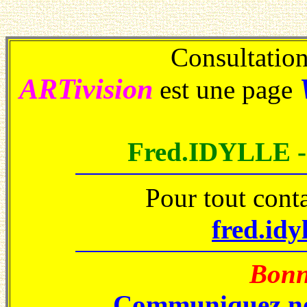
Consultations
ARTivision
est une page
Fred.IDYLLE 
Pour tout cont
fred.idy
Bonne
Communiquez no