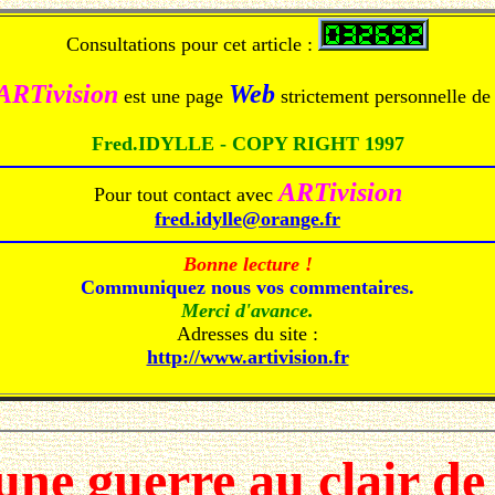
Consultations pour cet article :
ARTivision
Web
est une page
strictement personnelle de 
Fred.IDYLLE - COPY RIGHT 1997
ARTivision
Pour tout contact avec
fred.idylle@orange.fr
Bonne lecture !
Communiquez nous vos commentaires.
Merci d'avance.
Adresses du site :
http://www.artivision.fr
une guerre au clair de 