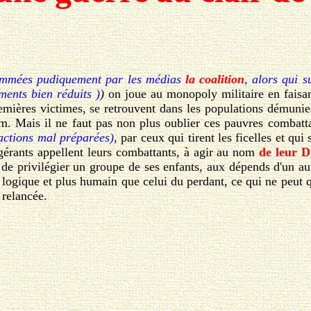
mmées pudiquement par les médias
la coalition
, alors qui s
ments bien réduits )
)
on joue au monopoly militaire en faisan
emières victimes, se retrouvent dans les populations démunies,
im. Mais il ne faut pas non plus oublier ces pauvres combattan
 actions mal préparées)
, par ceux qui tirent les ficelles et qui
igérants appellent leurs combattants, à agir au nom
de leur D
r de privilégier un groupe de ses enfants, aux dépends d'un aut
 logique et plus humain que celui du perdant, ce qui ne peut qu
 relancée.