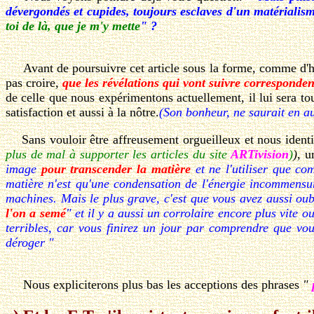
dévergondés et cupides, toujours esclaves d'un matérialisme
toi de là, que je m'y mette
" ?
Avant de poursuivre cet article sous la forme, comme d'habi
pas croire,
que les révélations qui vont suivre correspondent
de celle que nous expérimentons actuellement, il lui sera touj
satisfaction et aussi à la nôtre.
(Son bonheur, ne saurait en a
Sans vouloir être affreusement orgueilleux et nous identi
plus de mal à supporter les articles du site
ARTivision
)
)
, u
image
pour transcender la matière
et ne l'utiliser que co
matière n'est qu'une condensation de l'énergie incommensur
machines. Mais le plus grave, c'est que vous avez aussi ou
l'on a semé
" et il y a aussi un corrolaire encore plus vite ou
terribles, car vous finirez un jour par comprendre que vo
déroger "
Nous expliciterons plus bas les acceptions des phrases
"