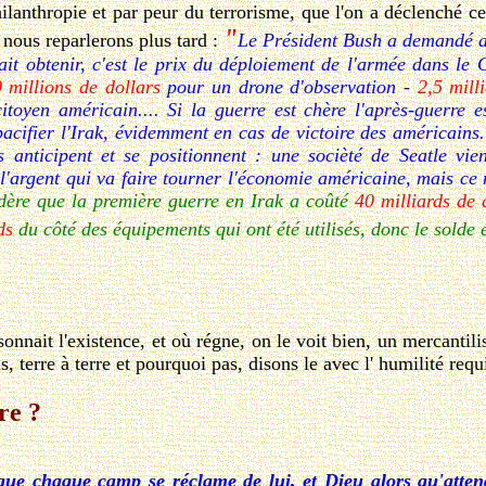
nthropie et par peur du terrorisme, que l'on a déclenché cette
"
 nous reparlerons plus tard :
Le Président Bush a demandé a
it obtenir, c'est le prix du déploiement de l'armée dans le G
 millions de dollars
pour un drone d'observation -
2,5 mill
citoyen américain.... Si la guerre est chère l'après-guerre 
pacifier l'Irak, évidemment en cas de victoire des américains
 anticipent et se positionnent : une socièté de Seatle vie
argent qui va faire tourner l'économie américaine, mais ce n'es
dère que la première guerre en Irak a coûté
40 milliards de 
ds
du côté des équipements qui ont été utilisés, donc le solde e
nnait l'existence, et où régne, on le voit bien, un mercantili
 terre à terre et pourquoi pas, disons le avec l' humilité requ
re ?
ue chaque camp se réclame de lui, et Dieu alors qu'attend-