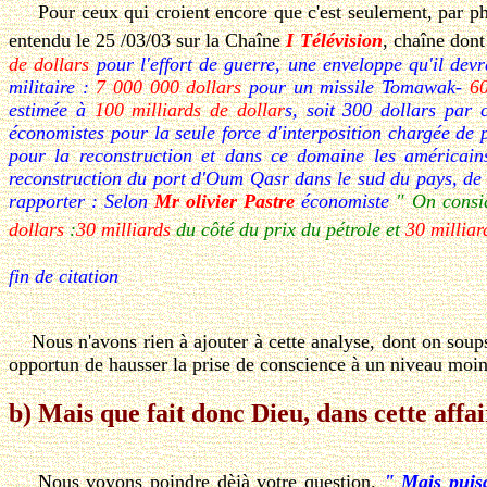
Pour ceux qui croient encore que c'est seulement, par phila
entendu le 25 /03/03 sur la Chaîne
I Télévision
, chaîne dont
de dollars
pour l'effort de guerre, une enveloppe qu'il devra
militaire :
7 000 000 dollars
pour un missile Tomawak-
60
estimée à
100 milliards de dollar
s, soit 300 dollars par 
économistes pour la seule force d'interposition chargée de 
pour la reconstruction et dans ce domaine les américains
reconstruction du port d'Oum Qasr dans le sud du pays, de l'
rapporter : Selon
Mr olivier Pastre
économiste
" On consi
dollars
:
30 milliards
du côté du prix du pétrole et
30 milliar
fin de citation
Nous n'avons rien à ajouter à cette analyse, dont on soupso
opportun de hausser la prise de conscience à un niveau moins,
b) Mais que fait donc Dieu, dans cette affai
Nous voyons poindre dèjà votre question.
" Mais puisq