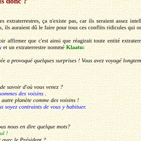
ils donc ?
raterrestres, ça n'existe pas, car ils seraient assez intel
, ils auraient dû le faire pour tous ces conflits ridicules qui o
firmer que c'est ainsi que réagirait toute entité extraterres
y
et un extraterrestre nommé
Klaatu:
ivée a provoqué quelques surprises ! Vous avez voyagé longte
de savoir d'où vous venez ?
sommes des voisins .
ne autre planète comme des voisins !
us soyez contraints de vous y habituer.
ous nous en dire quelque mots?
ul !
 avec le Président ?