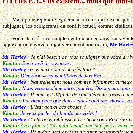
c) Et les E.T..s'ils existent... mais que font-
Mais pour répondre également à ceux qui disent que les ext
subjuguer, les belligérants du conflit actuel, comme d'ailleurs
Voici donc à titre simplement documentaire, sans vouloir af
opposant un envoyé du gouvernement américain,
Mr Harle
Mr Harley :
Je n'ai besoin de vous souligner que votre arr
Klaatu :
Environ 5 de vos mois.
Mr Harley :
Vous devez venir de très loin ?
Klaatu:
D'environ 4 cents millions de vos Km...
Mr Harley :
Naturellement nous sommes infiniment curieux 
Klaatu :
Nous venons d'une autre planète. Disons que nous 
Mr Harley :
Il nous est difficile de considérer les gens d'u
Klaatu :
J'ai bien peur que dans l'état actuel des choses, vo
Mr Harley :
L'état actuel des choses ?
Klaatu:
Je veux parler du but de ma visite !
Mr Harley :
Cela nous intéresse aussi beaucoup.Pourriez v
Klaatu:
Avec plaisir! Pas maintenant bien sûr, pas à vous se
Mr Harley :
Peut-être désirez-vous discuter personnellement