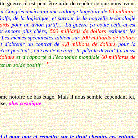
 guerre, il est peut-être utile de repéter ce que nous avons
u Congrès américain une rallonge bugétaire de
63 milliards
olfe, de la logistique, et surtout de la nouvelle technologie
iards
pour un avion furtif.... La guerre ça coûte celle-ci est
est encore plus chère,
500 milliards de dollars
estiment les
. Les mêmes spécialistes tablent sur
200 milliards de dollars
nt d'obtenir un contrat de
4,8 millions de dollars
pour la
t pas tout , en cas de victoire, le pétrole devrait lui aussi
dollars
et a rapporté à l'économie mondiale
60 milliards de
"
st un solde positif "
sme notoire de bas étage. Mais il nous semble cependant ici,
ise,
plus cosmique
.
il pour agir et remettre sur le droit chemin, ces enfants