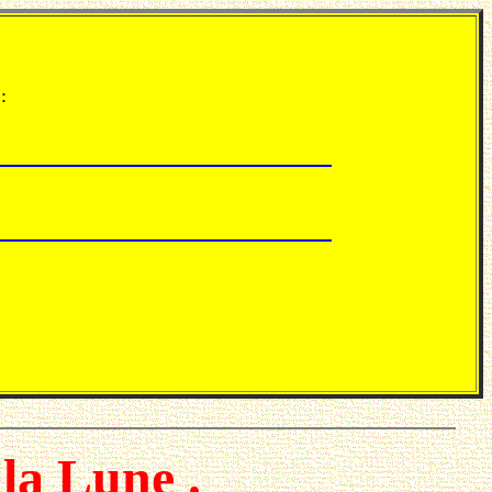
:
la Lune .