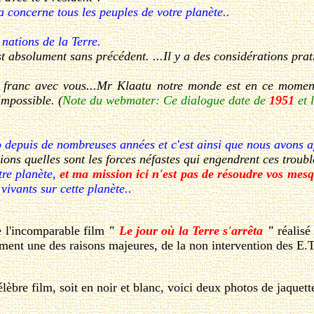
 concerne tous les peuples de votre planète..
 nations de la Terre.
'est absolument sans précédent. ...Il y a des considérations pra
 franc avec vous...Mr Klaatu notre monde est en ce moment d
 impossible.
(
Note du webmater: Ce dialogue date de
1951
et 
o depuis de nombreuses années et c'est ainsi que nous avons a
ons quelles sont les forces néfastes qui engendrent ces troubl
tre planète,
et ma mission ici n'est pas de résoudre vos mesqu
 vivants sur cette planète..
e l'incomparable film
"
Le jour où la Terre s'arrêta
"
réalisé
ment une des raisons majeures, de la non intervention des E.T 
e film, soit en noir et blanc, voici deux photos de jaquette