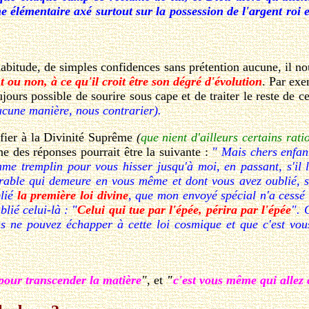
 élémentaire axé surtout sur la possession de l'argent roi et
tude, de simples confidences sans prétention aucune, il nous
 ou non, à ce qu'il croit être son dégré d'évolution
. Par exe
ours possible de sourire sous cape et de traiter le reste de ce
ucune manière, nous contrarier).
fier à la Divinité Suprême
(
que nient d'ailleurs certains rat
ne des réponses pourrait être la suivante :
" Mais chers enfan
mme tremplin pour vous hisser jusqu'à moi, en passant, s'il l
able qui demeure en vous même et dont vous avez oublié, sur 
blié
la première loi divine
, que mon envoyé spécial n'a cessé 
blié celui-là : "
Celui qui tue par l'épée, périra par l'épée
". 
us ne pouvez échapper à cette loi cosmique et que c'est vou
pour transcender la matière
"
, et
"
c'est vous même qui allez 