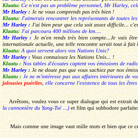
Klaatu:
Ce n'est pas un problème personnel, Mr Harley, cela
Mr Harley :
Je ne vous comprends pas très bien !
Klaatu:
J'aimerais rencontrer les représentants de toutes les
Mr Harley :
J'ai bien peur que cela soit assez difficile... c
Klaatu:
J'ai parcouru 400 millions de km....
Mr Harley :
Je m'en rends très bien compte...Je vais être
internationale actuelle, une telle rencontre serait tout à fait
Klaatu:
A quoi servent alors vos Nations Unis?
Mr Harley :
Vous connaissez les Nations Unis... !
Klaatu :
Nos tables d'écoutes captent vos émissions de radi
Mr Harley :
Je ne doute pas que vous sachiez par nos émissi
Klaatu :
Je ne m'intéresse pas aux affaires intérieures de vo
jalousies puériles
,
elle concerne l'existence de tous les êtres
Arrêtons, voulez vous ce super dialogue qui est extrait d
la cannonière du Yang-Tsé ...)
et film qui subbodore parfaite
Mais comme une image vaut mille mots et bien que ce célèbr