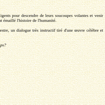
ligents pour descendre de leurs soucoupes volantes et venir
nt émaillé l'histoire de l'humanité.
tre, un dialogue très instructif tiré d'une œuvre célèbre et
mps?