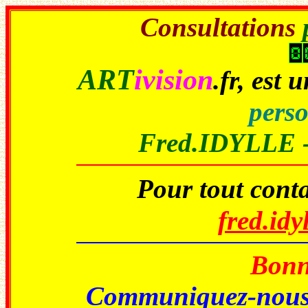
Consultations
ART
ivision
.fr
, est 
perso
Fred.IDYLLE 
Pour tout conta
fred.id
Bonne
Communiquez-nou