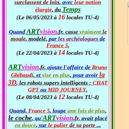
surclassent de loin
, avec
leur notion
Temps
élargie
,
du
16
(Le 06/05/2023 à
locales TU-4)
ART
vision
Quand
.fr
,
casse
vraiment
le
moule
,
modelé
, par
les archéologues
de
France 5
.
14
(Le 22/04/2023 à
locales TU-4)
ART
vision
.fr
, ajoute l'affaire de
Bruno
la
Ghibaudi
, et
vise en plus
, pour avoir
3D
,
les robots supers intelligents
:
CHAT
ou
.
GPT
MID JOURNEY
12
(Le 08/04/2023 à
locales TU-4)
Quand,
France 5
, loupe
une fois de plus
,
le coche
ART
vision
, qu'
.fr
,
avait placé
en douce
, sur
le palier
de sa porte
...