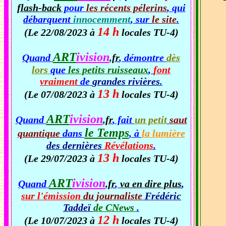
flash-back
pour
les récents pélerins
, qui
débarquent
innocemment
, sur
le site
.
14 h
(Le 22/08/2023 à
locales TU-4)
ART
ivision
Quand
.fr
, démontre
dès
lors
que
les petits ruisseaux
,
font
vraiment
de
grandes rivières
.
13 h
(Le 07/08/2023 à
locales TU-4)
ART
ivision
Quand
.fr
, fait
un petit
saut
le Temps
quantique
dans
, à
la lumière
des dernières
Révélations
.
13 h
(Le 29/07/2023 à
locales TU-4)
ART
ivision
Quand
.fr
,
va en dire plus
,
sur l'émission
du journaliste
Frédéric
Taddeï
de CNews
.
12 h
(Le 10/07/2023 à
locales TU-4)