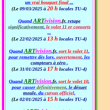
un
vrai bouquet final
...
20 h
(Le
09/03/2025 à
locales TU-4)
ART
ivision
Quand
.fr
,
retape
significativement
,
le volet 11 er consorts
...
13 h
(Le
22/02/2025 à
locales TU-4)
ART
ivision
Quand
.fr
,
sort le volet 11
,
pour remettre dès lors,
ouvertement
, les
compteurs à zéro
.
17 h
(Le
31/01/2025 à
locales TU-4)
ART
ivision
Quand
.fr
,
sort le volet 10
,
pour casser
définitivement
, le
désuet
moule
, du
cursus officiel
.
15 h
(Le
02/01/2025 à
locales TU-4)