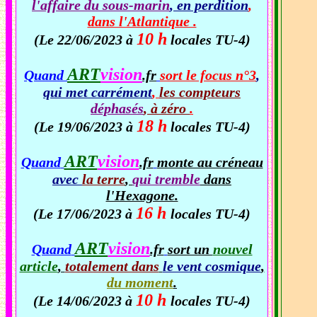
l'affaire du sous-marin
, en perdition
,
dans l'Atlantique .
10 h
(Le 22/06/2023 à
locales TU-4)
ART
vision
Quand
.fr
sort le focus n°3
,
qui met carrément
,
les compteurs
déphasés
, à zéro
.
18 h
(Le 19/06/2023 à
locales TU-4)
ART
vision
Quand
.fr
monte au créneau
avec
la terre
,
qui tremble
dans
l'Hexagone.
16 h
(Le 17/06/2023 à
locales TU-4)
ART
vision
Quand
.fr
sort un
nouvel
article
,
totalement dans
le vent cosmique
,
du moment
.
10 h
(Le 14/06/2023 à
locales TU-4)