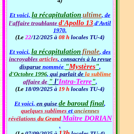
4)
la récapitulation
ultime
Et voici,
, de
d'Apollo 13
l'affaire troublante
d'Avtil
1970.
(Le
22
/12/2025 à
08 h
locales TU-4)
la récapitulation
finale
Et voici,
, des
incroyables
articles
,
consacrés à la revue
"
Mystères
"
disparue
nommée
,
d'Octobre 1996
,
qui parlait de
la sublime
"
l'
Intra-Terre
"
affaire de
.
(Le
18/09/2025 à
19 h
locales TU-4)
de baroud final
Et voici,
en guise
,
quelques sublimes
et
anciennes
Maître DORIAN
révélations
du Grand
.
13h
(Le
07/09/2025 à
locales TU-4)