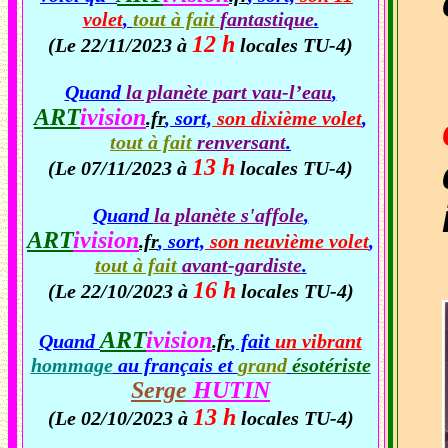
volet
,
tout à fait
fantastique
.
12 h
(Le 22/11/2023 à
locales TU-4)
Quand
la planète part vau-l’eau
,
ART
ivision
.fr
, sort,
son dixième volet
,
tout à fait
renversant
.
13 h
(Le 07/11/2023 à
locales TU-4)
Quand
la planète s'affole
,
ART
ivision
.fr
, sort,
son neuvième volet
,
tout à fait
avant-gardiste
.
16 h
(Le 22/10/2023 à
locales TU-4)
ART
ivision
Quand
.fr
, fait
un vibrant
hommage
au français et
grand
ésotériste
Serge
HUTIN
13 h
(Le 02/10/2023 à
locales TU-4)