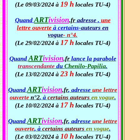
19 h
(Le 09/03/2024 à
locales TU-4)
ART
ivision
Quand
.fr
adresse
,
une
lettre ouverte
à certains-
auteurs en
vogue
- n°4.
17 h
(Le 29/02/2024 à
locales TU-4)
ART
ivision
Quand
.fr
lance la parabole
transcendante
du
Chenilo-Papilia
.
23 h
(Le 13/02/2024 à
locales TU-4)
ART
ivision
Quand
.fr
, adresse
une lettre
ouverte
n°2
, à
certains auteurs
en vogue
.
17 h
(Le 10/02/2024 à
locales TU-4)
ART
ivision
Quand
.fr
, adresse
une lettre
ouverte
, à
certains auteurs
en vogue
.
10 h
(Le 03/02/2024 à
locales TU-4)