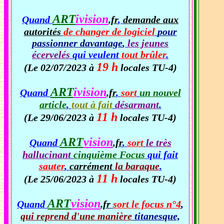
ART
ivision
Quand
.fr
,
demande aux
autorités
de changer de logiciel
pour
passionner davantage
,
les jeunes
écervelés
qui veulent
tout brûler
.
19 h
(Le 02/07/2023 à
locales TU-4)
ART
ivision
Quand
.fr
,
sort
un nouvel
article
,
tout à fait
désarmant
.
11 h
(Le 29/06/2023 à
locales TU-4)
ART
vision
Quand
.fr
,
sort
le très
hallucinant
cinquième Focus
qui fait
sauter
,
carrément
la baraque
.
11 h
(Le 25/06/2023 à
locales TU-4)
ART
vision
Quand
.fr
sort le focus n°4
,
qui reprend d'une manière
titanesque,