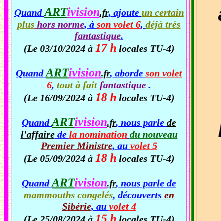
ART
ivision
Quand
, ajoute
un certain
.fr
plus
hors norme
, à
son volet 6
,
déjà très
fantastique
.
17 h
(Le 03/10/2024 à
locales TU-4)
ART
ivision
Quand
, aborde
son volet
.fr
6
,
tout à fait
fantastique
.
18 h
(Le 16/09/2024 à
locales TU-4)
ART
ivision
Quand
, nous parle
de
.fr
l'affaire
de
la nomination
du nouveau
Premier Ministre
, au
volet 5
18 h
(Le 05/09/2024 à
locales TU-4)
ART
ivision
Quand
, nous parle de
.fr
mammouths congelés
, découverts
en
Sibérie
, au
volet 4
15 h
(Le 25/08/2024 à
locales TU-4)