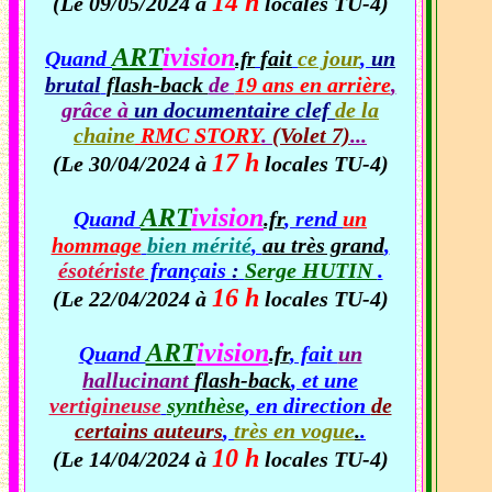
14 h
(Le 09/05/2024 à
locales TU-4)
ART
ivision
Quand
fait
ce jour
,
un
.fr
brutal
flash-back
de
19 ans en arrière
,
grâce à
un documentaire clef
de la
chaine
RMC STORY
.
(Volet 7)
...
17 h
(Le 30/04/2024 à
locales TU-4)
ART
ivision
Quand
.fr
, rend
un
hommage
bien mérité
,
au très grand
,
ésotériste
français
:
Serge HUTIN
.
16 h
(Le 22/04/2024 à
locales TU-4)
ART
ivision
Quand
.fr
, fait
un
hallucinant
flash-back
, et une
vertigineuse
synthèse
, en direction
de
certains auteurs
,
très en vogue
.
.
10 h
(Le 14/04/2024 à
locales TU-4)