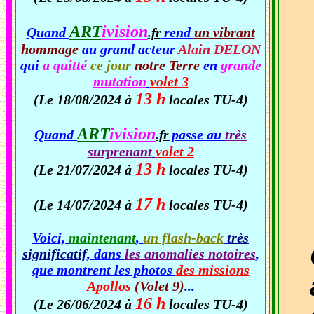
ART
ivision
Quand
rend
un vibrant
.fr
hommage
au grand acteur
Alain DELON
qui
a quitté
ce jour
notre Terre
en
grande
mutation
volet 3
13 h
(Le 18/08/2024 à
locales TU-4)
ART
ivision
Quand
passe au
très
.fr
surprenant
volet 2
13 h
(Le 21/07/2024 à
locales TU-4)
17 h
(Le 14/07/2024 à
locales TU-4)
Voici,
maintenant
,
un flash-back
très
significatif
, dans
les anomalies notoires
,
que montrent les photos
des missions
Apollos
(Volet 9)
...
16 h
(Le 26/06/2024 à
locales TU-4)