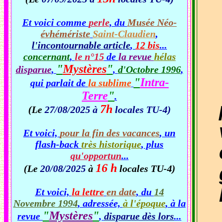
Et voici comme
perle
, du
Musée Néo-
évhémériste
Saint-Claudien
,
l'incontournable article
,
12 bis
...
concernant
,
le n°15
de
la revue
hélas
"
Mystères
"
disparue
,
,
d'Octobre 1996
,
"
Intra-
qui parlait de
la sublime
Terre
"
.
7h
(Le
27/08/2025 à
locales TU-4)
Et voici,
pour la fin des vacances
, un
flash-back
très historique
, plus
qu'opportun
...
16 h
(Le
20/08/2025
à
locales TU-4)
Et voici,
la lettre
en date
, du
14
Novembre 1994
, adressée,
à l'époque
, à la
"
Mystères
"
revue
,
disparue dès lors
...