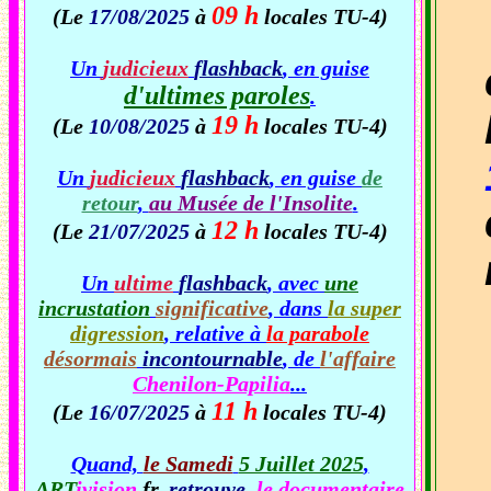
09 h
(Le
17/08/2025
à
locales TU-4)
Un
judicieux
flashback
, en guise
d'ultimes paroles
.
19 h
(Le
10/08/2025
à
locales TU-4)
Un
judicieux
flashback
, en guise
de
retour
,
au Musée de l'Insolite
.
12 h
(Le
21/07/2025
à
locales TU-4)
Un
ultime
flashback
, avec
une
incrustation
significative
, dans
la super
digression
, relative à
la parabole
désormais
incontournable
, de
l'affaire
Chenilon-Papilia
...
11 h
(Le
16/07/2025
à
locales TU-4)
Quand,
le Samedi
5 Juillet 2025
,
ART
ivision
.fr
,
retrouve
,
le documentaire