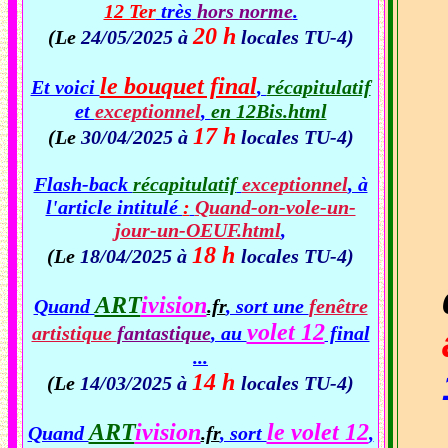
12 Ter
très
hors norme
.
20 h
(Le
24/05/2025 à
locales TU-4)
le bouquet final
Et voici
,
récapitulatif
et
exceptionnel
,
en 12Bis.html
17 h
(Le
30/04/2025 à
locales TU-4)
Flash-back
récapitulatif
exceptionnel
, à
l'article intitulé
:
Quand-on-vole-un-
jour-un-OEUF.html
,
18 h
(Le
18/04/2025 à
locales TU-4)
ART
ivision
Quand
.fr
, sort une
fenêtre
volet 12
artistique
fantastique
, au
final
...
14 h
(Le
14/03/2025 à
locales TU-4)
ART
ivision
le volet 12
Quand
.fr
, sort
,