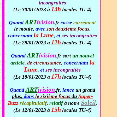
incongruités
14h
(Le 30/01/2023 à
locales TU-4)
ART
ivision
Quand
.
fr
casse
carrément
le moule
, avec
son deuxième focus
,
la Lune
concernant
, et
ses incongruités
12h
(Le 28/01/2023 à
locales TU-4)
ART
ivision
Quand
.
fr
sort
un nouvel
la
article
,
de circonstance
, concernant
Lune
, et
ses incongruités
17h
(Le 18/01/2023 à
locales TU-4)
ART
ivision
Quand
.fr
, lance
un
grand
plus
,
dans
le sixième focus
du
Super-
Soleil
Buzz
récapitulatif
,
relatif
à notre
.
15h
(Le 12/01/2023 à
locales TU-4)