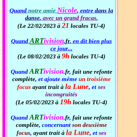
Nicole
Quand
notre amie
, entre
dans la
danse
,
avec un grand fracas.
21
(Le 22/02/2023 à
locales TU-4)
ART
ivision
Quand
.
fr
, en dit bien plus
ce jour...
9h
(Le 08/02/2023 à
locales TU-4)
ART
ivision
Quand
.
fr
,
fait une refonte
complète
, et ajoute même
un troisième
la Lune
focus
ayant trait à
, et
ses
incongruités
19h
(Le 05/02/2023 à
locales TU-4)
ART
ivision
Quand
.
fr
,
fait une refonte
complète
, concernant
son deuxième
la Lune
focus
,
ayant trait à
, et
ses