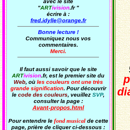
avec le site
"
ART
ivision
.fr
"
écrire à :
fred.idylle@orange.fr
Bonne lecture !
Communiquez nous vos
commentaires.
Merci.
Il faut aussi savoir que le site
ART
ivision
.fr
, est le premier site du
p
Web
, où
les couleurs ont une très
grande signification
. Pour découvrir
di
le
code des couleurs
, veuillez
SVP
,
consulter la page :
Avant-propos.html
fond musical
Pour entendre le
de cette
page, prière de cliquer ci-dessous :