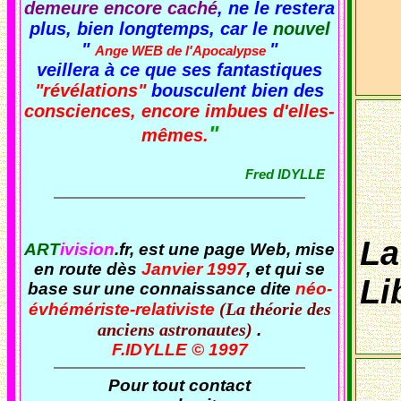
demeure encore caché
, ne le restera
plus, bien longtemps, car le
nouvel
C'est 
:
"
"
Ange WEB de l'Apocalypse
veillera à ce que ses fantastiques
"révélations"
bousculent bien des
consciences, encore imbues d'elles-
"
mêmes.
Fred IDYLLE
La
ART
ivision
.fr
, est une page Web, mise
en route dès
Janvier 1997
, et qui se
Li
base sur une connaissance dite
néo-
(La théorie des
évhémériste-relativiste
anciens astronautes)
.
F.IDYLLE © 1997
Pour tout contact