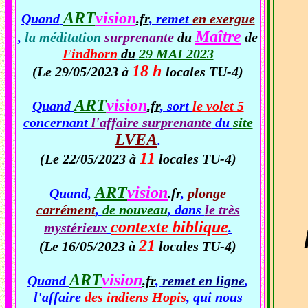
ART
vision
Quand
.fr
, remet
en exergue
Maître
,
la méditation
surprenante
du
de
Findhorn
du
29 MAI 2023
18 h
(Le 29/05/2023 à
locales TU-4)
ART
vision
Quand
.fr
, sort
le volet 5
concernant
l'affaire surprenante
du
site
LVEA
.
11
(Le 22/05/2023 à
locales TU-4)
ART
vision
Quand,
.fr
,
plonge
carrément
,
de nouveau
, dans
le très
contexte biblique
mystérieux
.
21
(Le 16/05/2023 à
locales TU-4)
ART
vision
Quand
.fr
,
remet en ligne
,
l'affaire
des indiens Hopis
, qui nous