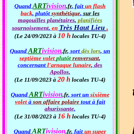
ART
ivision
Quand
.fr
, fait
un flash
back
, plutôt
synthétique
,
sur les
magouilles planétaires
,
planifiées
Très Haut Lieu
.
sournoisement
,
en
10 h
(Le 24/09/2023 à
locales TU-4)
ART
ivision
Quand
.fr
, sort
dès lors
, un
septième volet
plutôt
renversant
,
concernant
l'arnaque lunaire
,
des
Apollos
.
20 h
(Le 11/09/2023 à
locales TU-4)
ART
ivision
Quand
.fr
, sort un
sixième
volet
à
son affaire polaire
tout à fait
ahurissante
.
16 h
(Le 31/08/2023 à
locales TU-4)
ART
ivision
Quand
.fr
, fait
un super