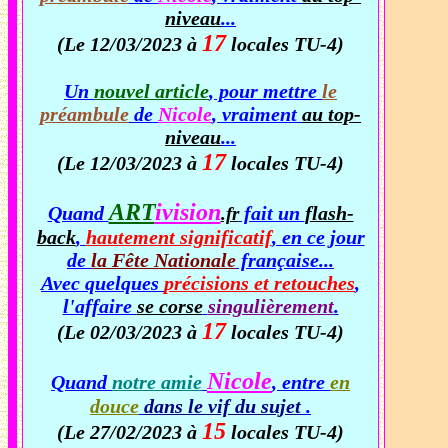
niveau
...
17
(Le 12/03/2023 à
locales TU-4)
Un
nouvel article
, pour mettre
le
préambule
de
Nicole
, vraiment
au top-
niveau
...
17
(Le 12/03/2023 à
locales TU-4)
ART
ivision
Quand
fait un
flash-
.fr
back
,
hautement significatif
, en ce jour
de
la Fête Nationale
française
...
Avec quelques
précisions et retouches
,
l'affaire
se corse
singulièrement
.
17
(Le 02/03/2023 à
locales TU-4)
Nicole
Quand
notre amie
, entre
en
douce
dans le vif du sujet
.
15
(Le 27/02/2023 à
locales TU-4)