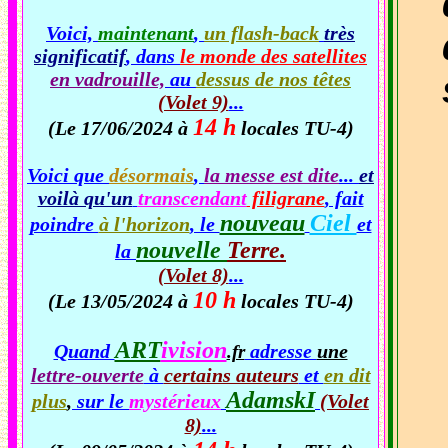
Voici,
maintenant
,
un flash-back
très
significatif
, dans
le monde des satellites
en vadrouille,
au
dessus de nos têtes
(Volet 9)
...
14 h
(Le 17/06/2024 à
locales TU-4)
Voici que
désormais
,
la messe est dite
...
et
voilà qu'un
transcendant
filigrane
, fait
nouveau
Ciel
poindre
à l'horizon
, le
et
nouvelle
Terre.
la
(Volet 8)
...
10 h
(Le 13/05/2024 à
locales TU-4)
ART
ivision
Quand
adresse
une
.fr
lettre-ouverte
à
certains auteurs
et
en dit
AdamskI
plus
,
sur le
mystérieux
(Volet
8)
...