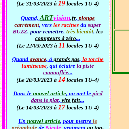
19
(Le 31/03/2023 à
locales TU-4)
ART
vision
Quand,
.fr
,
plonge
carrément
, vers
les racines
du
super
BUZZ
,
pour remettre
,
très bientôt
,
les
compteurs à zéro
...
11
(Le 22/03/2023 à
locales TU-4)
Quand
avance
, à
grands pas
,
la torche
lumineuse
, qui éclaire
la piste
camouflée
...
14
(Le 20/03/2023 à
locales TU-4)
Dans le
nouvel article
, on met le
pied
dans le plat
,
vite fait
...
17
(Le 14/03/2023 à
locales TU-4)
Un
nouvel article
, pour mettre
le
préambule
de
Nicole
, vraiment
au top-