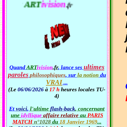
ART
ivision
.fr
ultimes
Quand
ART
ivision
.fr
, lance ses
paroles
philosophiques
, sur
la notion
du
VRAI
...
(Le
06/06/2026
à
17 h
heures locales TU-
4)
Et
voici
,
l'ultime
flash-back
, concernant
une
idyllique
affaire relative
au
PARIS
MATCH
n°1028
du
18 Janvier 1969
...