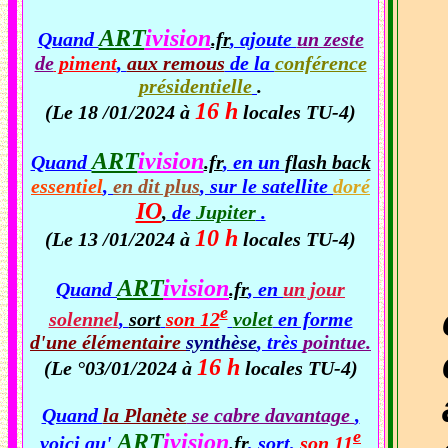
ART
ivision
Quand
.fr
, ajoute
un zeste
de
piment
,
aux remous
de la
conférence
présidentielle
.
16 h
(Le 18 /01/2024 à
locales TU-4)
ART
ivision
Quand
.fr
, en un
flash back
essentiel
,
en dit plus
, sur le satellite
doré
IO
,
de
Jupiter
.
10 h
(Le 13 /01/2024 à
locales TU-4)
ART
ivision
Quand
.fr
, en
un jour
e
solennel
,
sort
son 12
volet
en forme
d'une élémentaire
synthèse
, très
pointue.
16 h
(Le °03/01/2024 à
locales TU-4)
Quand
la Planète
se cabre davantage
,
e
ART
ivision
voici qu'
.fr
, sort,
son 11