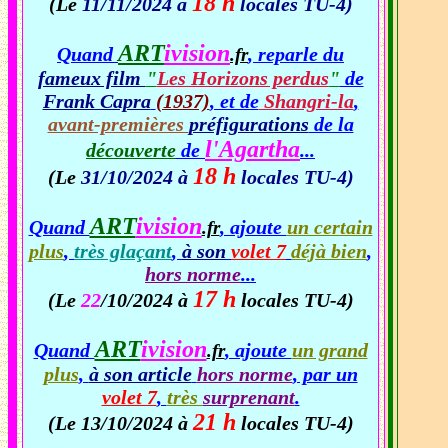
18 h
(Le
11/11/2024 à
locales TU-4)
ART
ivision
Quand
, reparle du
.fr
fameux film
"
Les Horizons perdus
"
de
Frank Capra
(1937)
, et de
Shangri-la
,
avant-premières
préfigurations
de la
l'Agartha
découverte
de
...
18 h
(Le
31/10/2024 à
locales TU-4)
ART
ivision
Quand
, ajoute
un certain
.fr
plus
,
très glaçant
,
à son
volet 7
déjà bien
,
hors norme
...
17 h
(Le
22
/10/2024 à
locales TU-4)
ART
ivision
Quand
, ajoute
un grand
.fr
plus
,
à son article
hors norme
, par un
volet 7
,
très
surprenant
.
21 h
(Le 13/10/2024 à
locales TU-4)