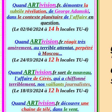
ART
ivision
Quand
.fr
, démontre
la
subtile
révélation
, de
George Adamski
,
dans
le contexte planétaire
de
l'affaire
en
question
.
14 h
(Le 02/04/2024 à
locales TU-4)
ART
ivision
Quand
.fr
réagit
très
amèrement
, au
terrible attentat
,
perpétré
à
Moscou
...
12 h
(Le 24/03/2024 à
locales TU-4)
ART
ivision
Quand
.fr
sort
de nouveau
,
l'affaire
de Cérès
, qui a
chiffonné
terriblement
, nos
vaillants
journalistes
.
12 h
(Le 18/03/2024 à
locales TU-4)
ART
ivision
Quand
.fr
découvre
une
chaine de télé
, dans
le vent
.