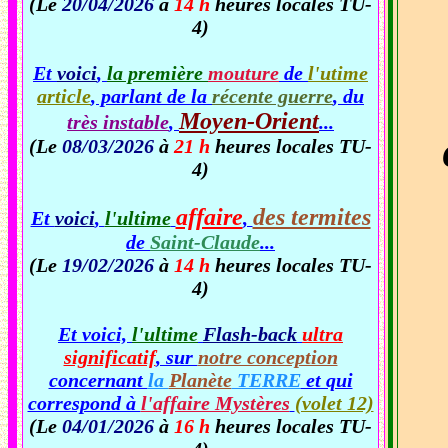
(Le
20/04/2026
à
14 h
heures locales TU-
4)
Et
voici
,
la première
mouture
de
l'utime
article
, parlant de la
récente guerre
, du
Moyen-Orient
très instable
,
...
(Le
08/03/2026
à
21 h
heures locales TU-
4)
affaire
des termites
Et
voici
,
l'ultime
,
de
Saint-Claude
...
(Le
19/02/2026
à
14 h
heures locales TU-
4)
Et voici,
l'ultime
Flash-back
ultra
significatif
, sur
notre conception
concernant
la
Planète
TERRE
et qui
correspond à
l'affaire Mystères
(volet 12)
(Le
04/01/2026
à
16 h
heures locales TU-