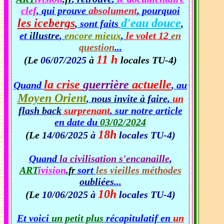
clef
, qui prouve
absolument
, pourquoi
les icebergs
d'eau douce
, sont faits
,
et
illustre
,
encore mieux
,
le volet 12
en
question
...
11 h
(Le
06/07/2025
à
locales TU-4)
la crise
guerrière
actuelle
Quand
, au
Moyen Orient
,
nous invite à faire
,
un
flash back
surprenant
, sur notre article
en date du
03/02/2024
18h
(Le
14/06/2025 à
locales TU-4)
Quand
la civilisation s'encanaille
,
ART
ivision
sort
les vieilles méthodes
.fr
oubliées
...
10h
(Le
10/06/2025 à
locales TU-4)
Et voici
un petit plus
récapitulatif en
un