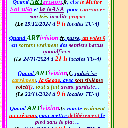
ART
ivision
Quand
, cite
le Maître
.fr
SaLuSa
la NASA
et
, pour
couronner
son
très
insolite
propos
9 h
(Le
15/12/2024 à
locales TU-4)
ART
ivision
Quand
,
passe
,
au volet 9
.fr
en
sortant vraiment
des
sentiers battus
quotidfiens
.
21 h
(Le
24/11/2024 à
locales TU-4)
ART
ivision
Quand
,
pulvérise
.fr
carrément
,
la Géode
, avec
son sixième
volet
(f)
,
tout à fait
avant-gardiste
...
9 h
(Le
22/11/2024 à
locales TU-4)
ART
ivision
Quand
, monte
vraiment
.fr
au créneau
, pour mettre
délibérement
le
pied dans le plat
...