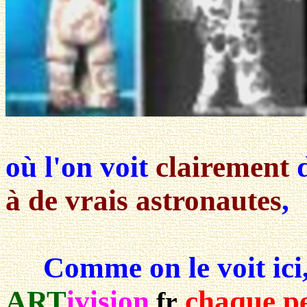
où l'on voit
clairement
à de vrais astronautes
,
Comme on le voit ici
ART
ivision
chaque pe
.fr