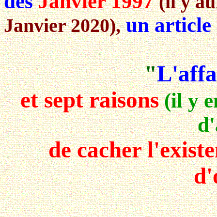
dès
Janvier 1997
(il y a
un article c
Janvier 2020),
"
L'affa
et sept raisons
(il y 
d'
de cacher l'exist
d'