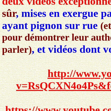
deux vidéos exceptionne
sûr
, mises en exergue pa
ayant pignon sur rue
(e
pour démontrer leur authen
, et vidéos dont v
parler)
http://www.y
v=RsQCXN4o4Ps&fe
https://www.youtube