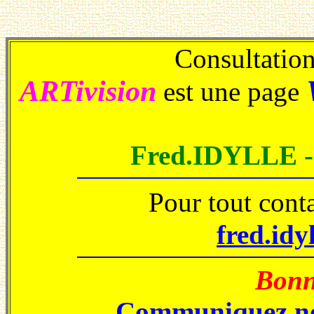
Consultations
ARTivision
est une page
Fred.IDYLLE 
Pour tout cont
fred.idy
Bonne
Communiquez no