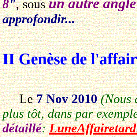
un autre angle
8
"
, sous
approfondir...
II Genèse de l'affair
Le
7 Nov 2010
(Nous a
plus tôt, dans par exempl
détaillé
:
LuneAffairetard