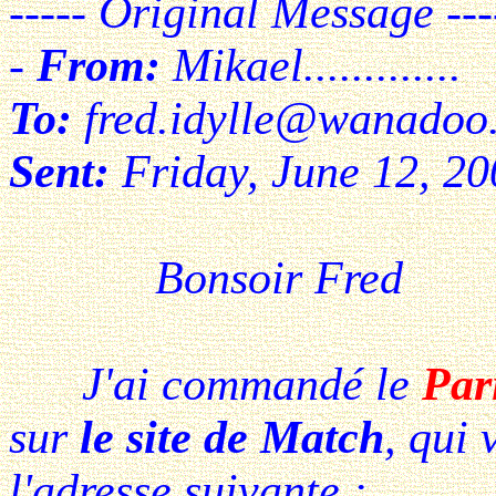
----- Original Message ---
-
From:
Mikael.............
To:
fred.idylle@wanadoo.
Sent:
Friday, June 12, 2
Bonsoir Fred
J'ai commandé le
Par
sur
le site de Match
, qui
l'adresse suivante :