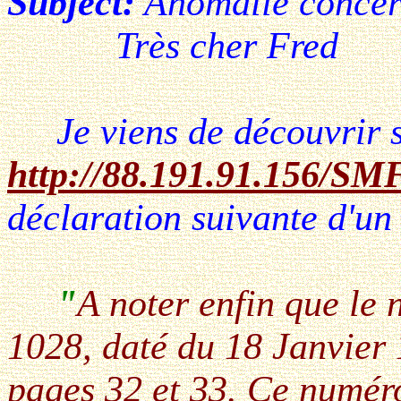
Subject:
Anomalie concer
Très cher Fred
Je viens de découvrir s
h
ttp://88.191.91.156/SM
déclaration suivante d'un 
"
A noter enfin que le 
1028, daté du 18 Janvier
pages 32 et 33. Ce numéro