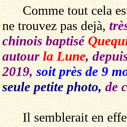
Comme tout cela est b
trè
ne trouvez pas dejà,
chinois baptisé
Quequ
autour
la Lune
, depui
2019,
soit près de 9 m
seule petite photo,
de c
Il semblerait en effe