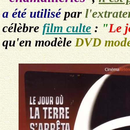
a été utilisé
par
l'extrate
célèbre
film culte
:
"
Le 
qu'en modèle
DVD mode