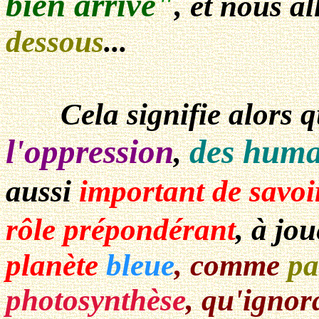
bien arrivé
"
, et nous a
dessous
...
Cela signifie alors q
l'oppression
des huma
,
aussi
important de savoi
rôle prépondérant
, à jo
planète
bleue
, comme
pa
photosynthèse
, qu'ignor