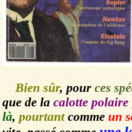
Bien sûr
, pour
ces spé
que de la
calotte polaire
là
,
pourtant
comme
un s
une le