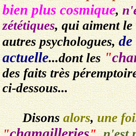
bien plus cosmique
,
n'
zététiques
, qui aiment le
de 
autres psychologues,
actuelle
"
cha
...dont les
des faits très péremptoir
ci-dessous...
Disons
alors
,
une foi
chamailleries
"
"
,
n'est 