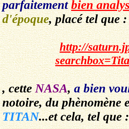
parfaitement
bien analy
d'époque
,
placé tel que
:
http://saturn.
searchbox=Tit
, cette
NASA
,
a bien voul
notoire
, du phènomène e
TITAN
...et cela, tel que :