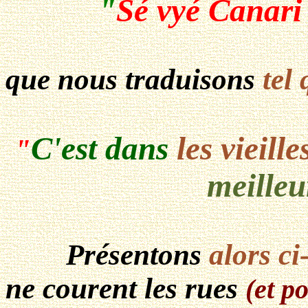
"
Sé vyé Canari
que nous traduisons
tel 
C'est dans
les vieill
"
meilleu
Présentons
alors ci
ne courent les rues
(et p