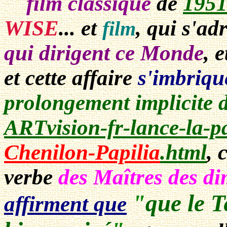
film classique
de
195
WISE
... et
, qui s'ad
film
qui dirigent ce Monde
, 
et cette affaire
s'imbriqu
prolongement implicite de
ARTvision-fr-lance-la-p
Chenilon-Papilia
.html
, 
verbe
des Maîtres des di
"
que le 
affirment que