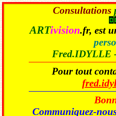
Consultations
ART
ivision
.fr
, est 
perso
Fred.IDYLLE 
Pour tout conta
fred.id
Bonne
Communiquez-nou