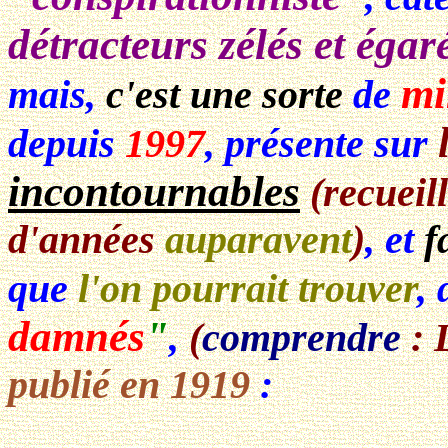
détracteurs zélés et égar
mi
mais,
c'est une sorte
de
depuis
1997
, présente sur
incontournables
(recueil
d'années
auparavent
)
, et
f
que
l'on pourrait trouver
,
damnés
"
,
(
comprendre
: 
publié en 1919
: