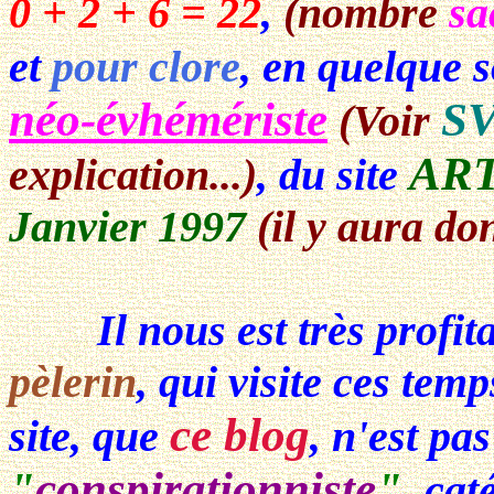
0 + 2 + 6 = 22
,
(nombre
sa
et
pour clore
, en quelque 
néo-évhémériste
S
(Voir
AR
explication...)
, du site
Janvier 1997
(il y aura d
Il nous est très profitab
pèlerin
, qui visite ces tem
ce blog
site, que
, n'est pa
"
conspirationniste
"
, cat