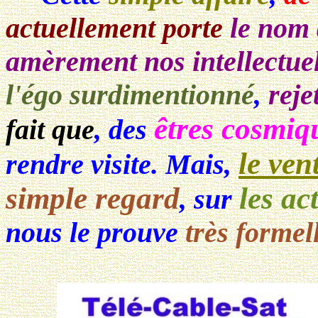
actuellement porte
le nom 
amèrement nos intellectuel
l'égo surdimentionné
,
reje
êtres cosmiq
fait que
, des
le ven
rendre visite. Mais,
simple regard
les ac
, sur
nous le prouve
très forme