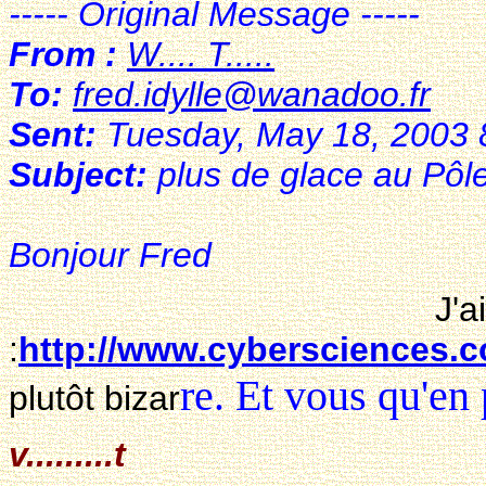
----- Original Message -----
From :
W.... T.....
To:
fred.idylle@wanadoo.fr
Sent:
Tuesday, May 18, 2003 
Subject:
plus de glace au Pôl
Bonjour Fred
J'ai trouv
:
http://www.cybersciences.c
r
e. Et vous qu'en 
plutôt bizar
v.........t