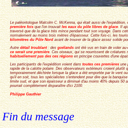
Le paléontologue Malcolm C. McKenna, qui était aussi de l'expédition, 
première fois
que l'on trouvait
les eaux du pôle libres de glace
. Il a
traversé que de la glace très mince pendant tout son voyage. Dans cette r
normalement au moins trois mètres d'épaisseur. Cette fois-ci, les touris
kilomètres du Pôle Nord
avant de trouver de la glace assez solide po
Autre
détail troublant
: des
goélands
ont été vus en train de voler au
ce serait une première
. Ces oiseaux, qui se nourrissent de créatures
habituellement pas des ces régions
en principe couvertes d'une épai
Les participants de l'expédition voient dans
toutes ces premières
une 
rapide de la calotte polaire. Des observateurs extérieurs croient plutôt 
temporairement déchirée lorsque la glace a été emportée par le vent ou
qu'il en soit, tous les spécialistes s'entendent pour dire que la banquis
limite sud, et que son épaisseur a diminué d'au moins 40% depuis 50 a
pourrait complètement
disparaître d'ici 2100
.
Philippe Gauthier
Fin du message