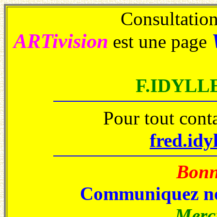
Consultations
ARTivision
est une page
F.IDYLL
Pour tout cont
fred.idy
Bonne
Communiquez no
Merci