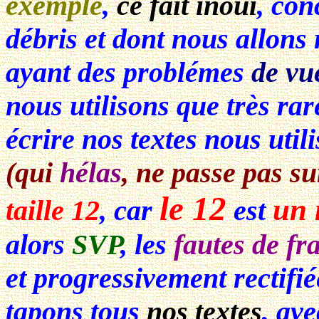
exemple
,
ce fait inouï
, con
débris et dont nous allons
ayant des problémes
de vu
nous utilisons que très rar
écrire nos textes nous utili
(qui
hélas
, ne passe pas su
le 12
un 
taille 12
, car
est
alors
SVP
, les
fautes de fr
et progressivement rectifi
tapons tous
nos textes
, av