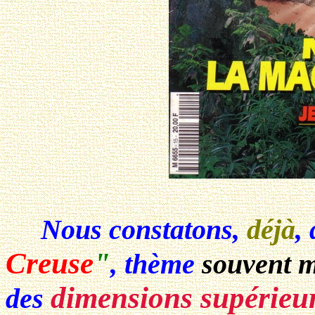
Nous constatons,
déjà
,
Creuse
"
, thème
souvent m
dimensions supérieu
des