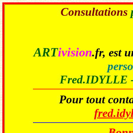
Consultations
ART
ivision
.fr
, est 
perso
Fred.IDYLLE 
Pour tout conta
fred.id
Bonne