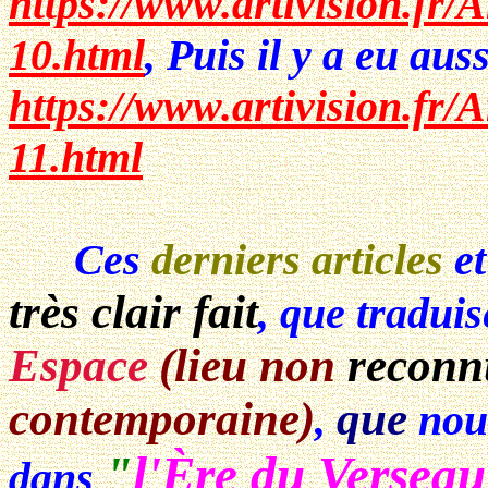
https://www.artivision.fr/
10.html
, Puis il y a eu auss
https://www.artivision.fr/
11.html
Ces
derniers articles
e
très clair fait
, que tradui
Espace
(lieu non
reconn
contemporaine)
que
,
nou
"
l'Ère du Verseau
dans