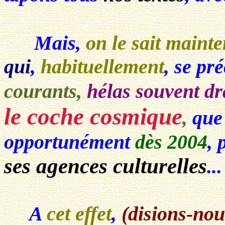
Mais,
on le sait maint
qui
,
habituellement
, se pr
courants,
hélas souvent d
le coche cosmique
,
que
opportunément
dès 2004
, 
ses agences culturelles
...
A
cet effet
,
(disions-nou