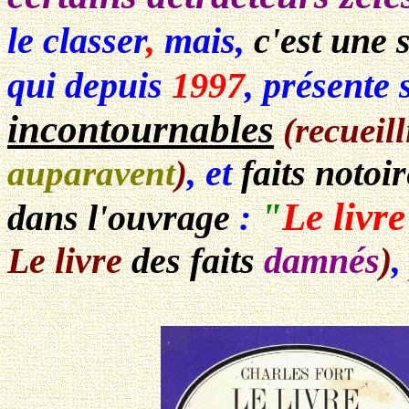
le classer
,
mais,
c'est une 
qui depuis
1997
, présente
incontournables
(recueil
, et
faits noto
auparavent
)
"
Le livr
dans l'ouvrage
:
Le livre
des faits
damnés
)