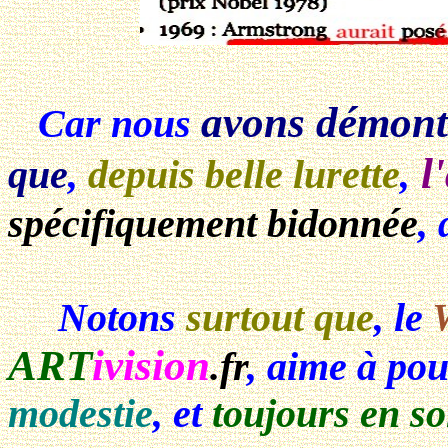
avons démont
Car nous
l'
que
,
depuis belle lurette
,
spécifiquement bidonnée
,
Notons
surtout que
, le
ART
ivision
.fr
, aime à po
modestie
, et
toujours en so