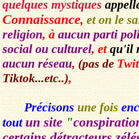
quelques mystiques
appell
Connaissance
,
et on le sa
religion
, à
aucun parti pol
social ou culturel
, et
qu'il
aucun réseau
,
(pas de
Twit
,
Tiktok...etc..)
Précisons
une fois
enc
un site
"
conspiratio
tout
certains détracteurs zélé