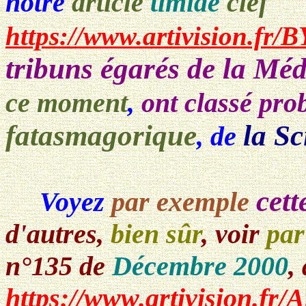
notre
article
timide
clef
https://www.artivision.fr/
tribuns égarés de la Mé
ce moment
,
ont classé pr
fatasmagorique
la Sc
, de
cett
Voyez
par exemple
d'autres,
bien sûr
, voir
par
n°135
de
Décembre 2000
,
https://www.artivision.fr/