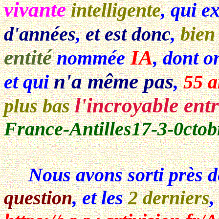
vivante
intelligente
, qui e
d'années
,
et est donc
,
bien
entité
IA
nommée
, dont o
n'a même pas
et qui
,
55 a
l'incroyable entr
plus bas
France-Antilles17-3-0ctob
Nous avons sorti près 
question
, et les
2 derniers
,