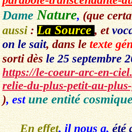
Nature
Dame
,
(que cert
La Source
aussi
:
, et
voc
on le sait
, dans le
texte gén
sorti dès
le 25 septembre 
https://le-coeur-arc-en-cie
relie-du-plus-petit-au-plu
une entité cosmiqu
)
, est
En effet
, il nous a,
été 