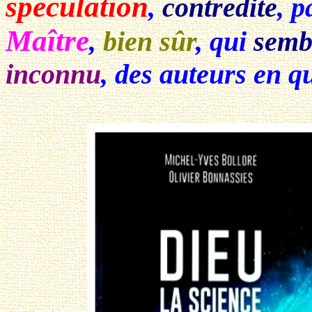
spéculation
,
contredite
, p
Maître
,
bien sûr
, qui
semb
inconnu
, des auteurs en q