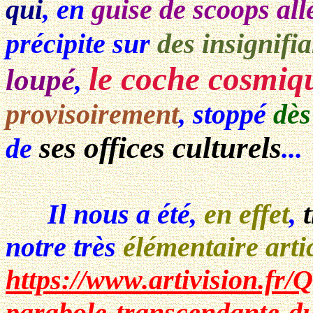
qui
, en
guise de scoops al
précipite sur
des insignifia
le coche cosmiq
loupé
,
provisoirement
, stoppé
dès
ses offices culturels
de
...
Il nous a été,
en effet
,
notre très
élémentaire arti
https://www.artivision.fr
parabole-transcendante-d