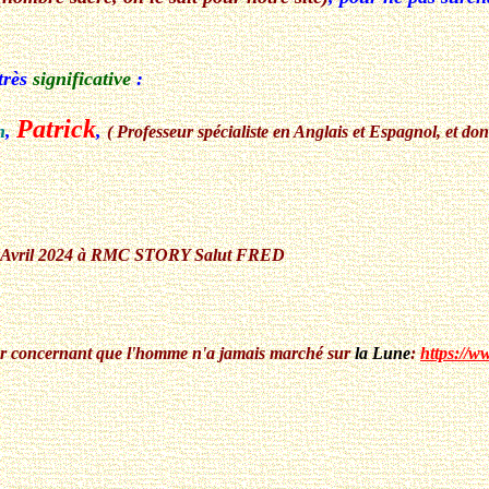
 très
significative
:
Patrick
n
,
,
( Professeur spécialiste en Anglais et Espagnol, et dont
i 26 Avril 2024 à RMC STORY Salut FRED
eur concernant que l'homme n'a jamais marché sur
la Lune
:
https://