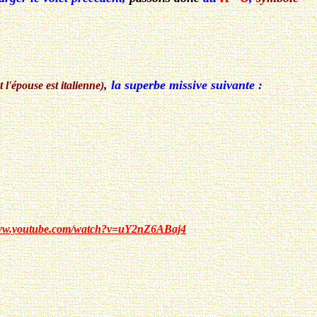
, la superbe missive suivante :
 l'épouse est italienne)
www.youtube.com/watch?v=uY2nZ6ABaj4