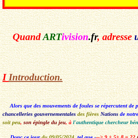
Quand
ART
ivision
.fr
, adresse
I
Introduction.
Alors que des mouvements de foules se répercutent de pa
chancelleries gouvernementales
des fières
Nations
de notre
soit peu
,
son épingle du jeu
, à
l'authentique chercheur bén
Donc ce jour
du 09/05/2024
, tel que -
--> 9 + 5+ 8 = 22