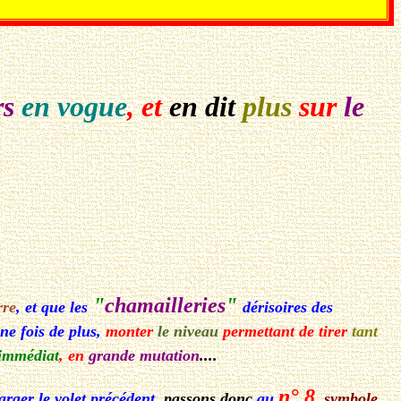
rs
en vogue
, et
en dit
plus
sur
le
"
chamailleries
"
rre
, et que les
dérisoires des
une fois de plus,
monter
le niveau
permettant de tirer
tant
immédiat
, en
grande mutation
....
n° 8
arger le volet précédent,
passons donc
au
,
symbole