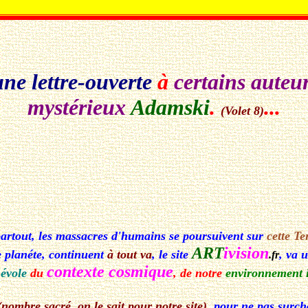
une lettre-ouverte
à
certains auteu
mystérieux
Adamski
.
...
(Volet 8)
rtout, les massacres d'humains se poursuivent sur
cette Te
ART
ivision
 planéte, continuent
à tout va
, le site
, va 
.fr
contexte cosmique
évole
du
, de notre
environnement 
(nombre sacré, on le sait pour notre site)
, pour ne pas surch