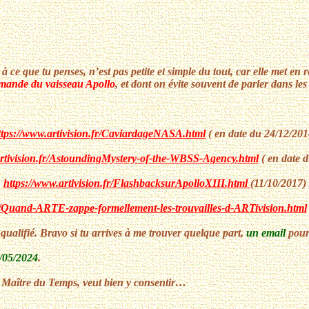
à ce que tu penses, n’est pas petite et simple du tout, car elle met en r
mande du vaisseau Apollo
, et dont on évite souvent de parler dans les
ttps://www.artivision.fr/CaviardageNASA.html
( en date du 24/12/201
artivision.fr/AstoundingMystery-of-the-WBSS-Agency.html
( en date 
https://www.artivision.fr/FlashbacksurApolloXIII.html
(11/10/2017)
fr/Quand-ARTE-zappe-formellement-les-trouvailles-d-ARTivision.html
qualifié. Bravo si tu arrives à me trouver quelque part,
un email
pour
/05/2024
.
e Maître du Temps, veut bien y consentir…