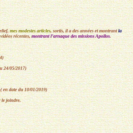
elief,
mes modestes articles
, sortis, il a des années et montrant
la
 vidéos récentes,
montrant l’arnaque des missions Apollos
.
4)
du 24/05/2017)
( en date du 10/01/2019)
 le joindre.