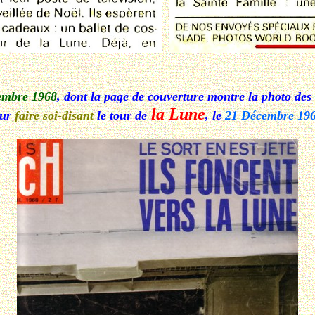
embre 1968
, dont la page de couverture montre la photo des
la Lune
our
faire soi-disant
le tour de
, le
21 Décembre 19