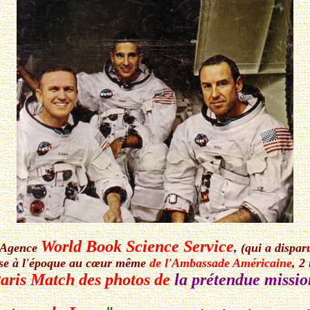
World Book Science Service
'Agence
,
(qui a dispa
ise à l'époque au cœur même
de l'Ambassade Américaine
, 2
aris Match des photos de
la prétendue missio