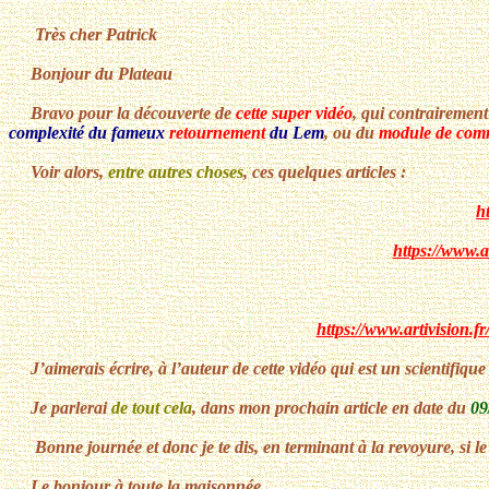
Très cher Patrick
Bonjour du Plateau
Bravo pour la découverte de
cette super vidéo
, qui contrairement 
complexité du fameux
retournement
du Lem
, ou du
module de com
Voir alors,
entre autres choses
, ces quelques articles :
h
https://www.
https://www.artivision.
J’aimerais écrire, à l’auteur de cette vidéo qui est un scientifique 
Je parlerai
de tout cela
, dans mon prochain article en date du
09
Bonne journée et donc je te dis, en terminant à la revoyure, si l
Le bonjour à toute la maisonnée…