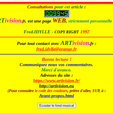
Consultations
pour cet article
:
RT
ivision
WEB
, est une page
,
strictement personnelle
.fr
Fred.IDYLLE -
1997
COPY RIGHT
ART
ivision
Pour tout contact avec
.fr
:
fred.idylle@orange.fr
Bonne lecture !
Communiquez nous vos commentaires.
Merci d'avance.
Adresses du site :
https://www.artivision.fr/
http://artivision.eu
(Pour connaitre
le code des couleurs
, prière d'aller, SVP, à :
Avant-propos.html