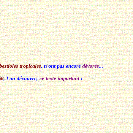
 bestioles tropicales
, n'ont pas encore
dévorés
...
68
, l'on découvre,
ce texte important
: