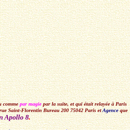
ru comme
par magie
par la suite, et qui était relayée à Paris
 rue Saint-Florentin Bureau 200 75042 Paris et
Agence
que
n Apollo 8
.