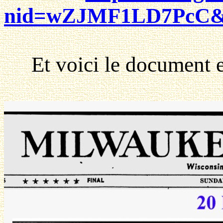
nid=wZJMF1LD7PcC&da
Et voici le document en